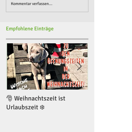
Kommentar verfassen...
Empfohlene Einträge
🎅 Weihnachtszeit ist
🎅 Weihnachtsze
Urlaubszeit ❄️
Urlaubszeit ❄️