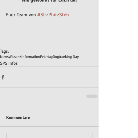
wie gewohnt für Euch da!
Euer Team von 
#SitzPlatzSteh
Tags:
News
Wissen/Information
Feiertag
Dogtracking Day
SPS Infos
Kommentare