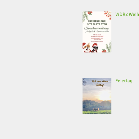
WDR2 Weih
Feiertag