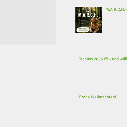
M.A.R.C.H. -
Tschüss 2025 👋 – und wi
Frohe Weihnachten!