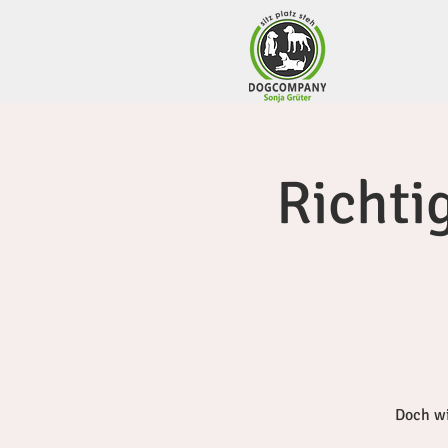
Richti
Doch wi