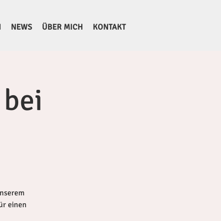
N
NEWS
ÜBER MICH
KONTAKT
 bei
unserem
ür einen