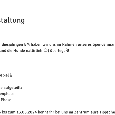
staltung
ur diesjährigen EM haben wir uns im Rahmen unseres Spendenmara
nd die Hunde natürlich 😊) überlegt 🥁



piel 🍾

e aufgeteilt:

enphase. 

Phase. 

bis zum 13.06.2024 könnt ihr bei uns im Zentrum eure Tippsche