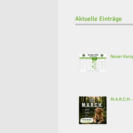
Aktuelle Einträge
Neuer Kursp
M.A.R.C.H. -