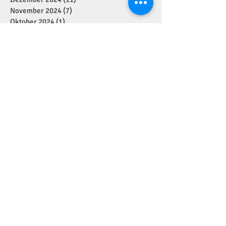
November 2024
(7)
7 Beiträge
Oktober 2024
(1)
1 Beitrag
September 2024
(7)
7 Beiträge
August 2024
(1)
1 Beitrag
Juli 2024
(4)
4 Beiträge
Juni 2024
(2)
2 Beiträge
Mai 2024
(5)
5 Beiträge
April 2024
(2)
2 Beiträge
März 2024
(1)
1 Beitrag
Januar 2024
(3)
3 Beiträge
Dezember 2023
(6)
6 Beiträge
November 2023
(7)
7 Beiträge
September 2023
(1)
1 Beitrag
August 2023
(3)
3 Beiträge
Juli 2023
(3)
3 Beiträge
Juni 2023
(5)
5 Beiträge
Mai 2023
(9)
9 Beiträge
April 2023
(14)
14 Beiträge
März 2023
(12)
12 Beiträge
Februar 2023
(4)
4 Beiträge