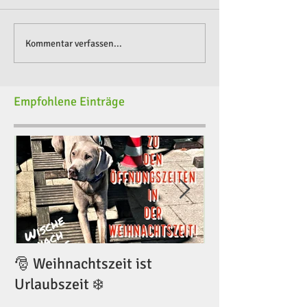
Kommentar verfassen...
Empfohlene Einträge
🎅 Weihnachtszeit ist
🎅 Weihnachtsze
Urlaubszeit ❄️
Urlaubszeit ❄️