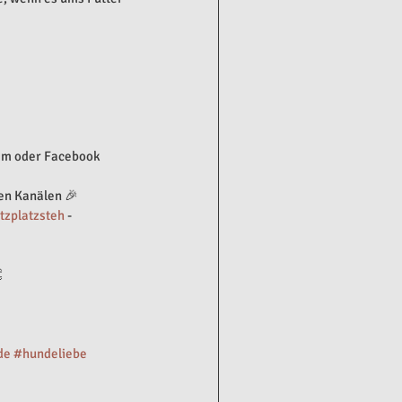
ram oder Facebook 
en Kanälen 🎉
tzplatzsteh
 - 

de
#hundeliebe