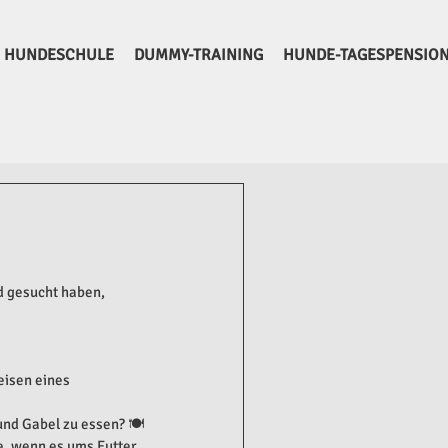
HUNDESCHULE
DUMMY-TRAINING
HUNDE-TAGESPENSIO
d gesucht haben, 
eisen eines 
nd Gabel zu essen? 🍽️
e, wenn es ums Futter 