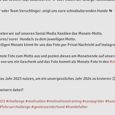
r oder Team Verschlinger: zeigt uns eure schnabulierenden Hunde 🦮
ten wir auf unseren Social Media Kanälen das Monats-Motto. 
eures/ eurer  Hunde/s zu dem jeweiligen Motto. 
eiligen Monats könnt ihr uns das Foto per Privat Nachricht auf Instag
önste Foto zum Motto aus und posten dieses am Monatsende auf unser
 von uns ein Geschenk und das Foto kommt als Monats-Foto in den 
#si
as Jahr 2023 nutzen, um ein unvergessliches Jahr 2024 zu kreieren 
beinern dabei? 
023
#challenge
#motivation
#motivationstraining
#sonjagrüter
#hun
#februarchallenge
#geniessenderhund
#hundefutter