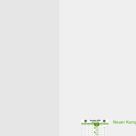
Neuer Kursp