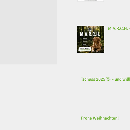
M.A.R.C.H. -
Tschüss 2025 👋 – und wi
Frohe Weihnachten!