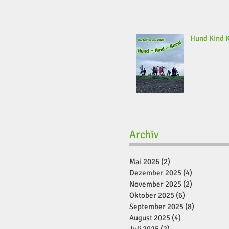
Hund Kind 
Archiv
Mai 2026
(2)
2 Beiträge
Dezember 2025
(4)
4 Beiträge
November 2025
(2)
2 Beiträge
Oktober 2025
(6)
6 Beiträge
September 2025
(8)
8 Beiträge
August 2025
(4)
4 Beiträge