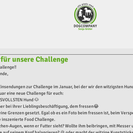
für unsere Challenge
allenge‼️
nde,
insendungen zur Challenge im Januar, bei der wir den witzigsten Hun
uar eine neue Challenge für euch:
SSVOLLSTEN Hund 🐶 
ner bei ihrer Lieblingsbeschäftigung, dem fressen😂
eine Grenzen gesetzt. Egal ob es ein Foto beim fressen ist, beim Versp
 inszenierte Food Challenge. 
hen-Augen, wenn er Futter sieht? Wollte ihm beibringen, mit Messer u
se auf seinem Kopf balancieren? 🍪 oder macht der witzige Kunststück