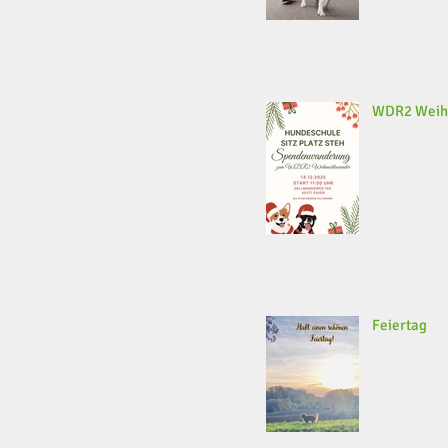
WDR2 Weih
Feiertag