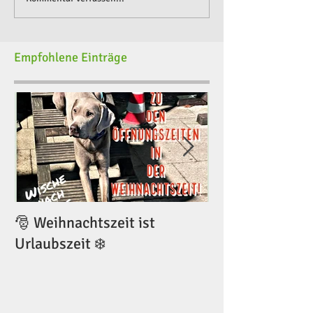
Empfohlene Einträge
🎅 Weihnachtszeit ist
🎅 Weihnachtsze
Urlaubszeit ❄️
Urlaubszeit ❄️