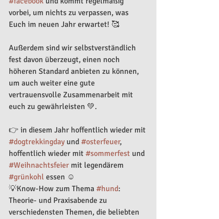
#facebook
 und kommt regelmäßig 
vorbei, um nichts zu verpassen, was 
Euch im neuen Jahr erwartet! 🥰
Außerdem sind wir selbstverständlich 
fest davon überzeugt, einen noch 
höheren Standard anbieten zu können, 
um auch weiter eine gute 
vertrauensvolle Zusammenarbeit mit 
euch zu gewährleisten 💚.
👉 in diesem Jahr hoffentlich wieder mit 
#dogtrekkingday
 und 
#osterfeuer
, 
hoffentlich wieder mit 
#sommerfest
 und 
#Weihnachtsfeier
 mit legendärem 
#grünkohl
 essen ☺️
💡Know-How zum Thema 
#hund
: 
Theorie- und Praxisabende zu 
verschiedensten Themen, die beliebten 