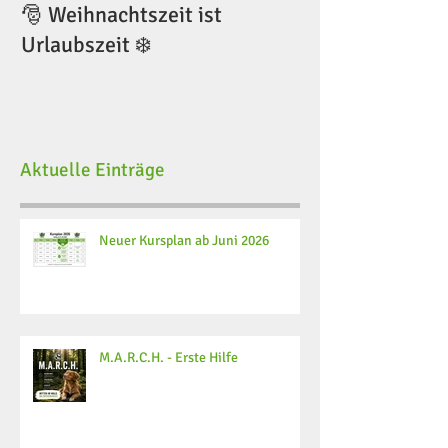
🎅 Weihnachtszeit ist
🎅 Weihnachtsze
Urlaubszeit ❄️
Urlaubszeit ❄️
Aktuelle Einträge
Neuer Kursplan ab Juni 2026
M.A.R.C.H. - Erste Hilfe