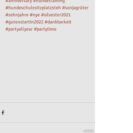
#anniversary
#hundetraining
#hundeschulesitzplatzsteh
#sonjagrüter
#zehnjahre
#nye
#silvester2021
#gutenstartin2022
#dankbarkeit
#partyallyear
#partytime