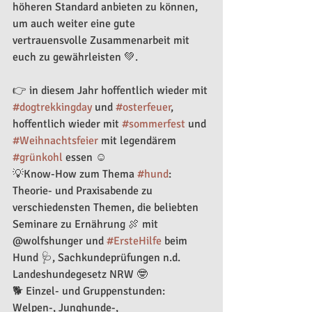
höheren Standard anbieten zu können, 
um auch weiter eine gute 
vertrauensvolle Zusammenarbeit mit 
euch zu gewährleisten 💚.
👉 in diesem Jahr hoffentlich wieder mit 
#dogtrekkingday
 und 
#osterfeuer
, 
hoffentlich wieder mit 
#sommerfest
 und 
#Weihnachtsfeier
 mit legendärem 
#grünkohl
 essen ☺️
💡Know-How zum Thema 
#hund
: 
Theorie- und Praxisabende zu 
verschiedensten Themen, die beliebten 
Seminare zu Ernährung 🍖 mit 
@wolfshunger und 
#ErsteHilfe
 beim 
Hund 🩺, Sachkundeprüfungen n.d. 
Landeshundegesetz NRW 🤓 
🐕 Einzel- und Gruppenstunden: 
Welpen-, Junghunde-, 