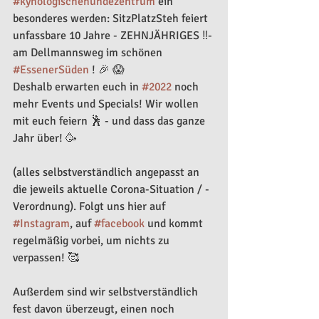
#kynologischehundezentrum
 ein 
besonderes werden: SitzPlatzSteh feiert 
unfassbare 10 Jahre - ZEHNJÄHRIGES ‼️- 
am Dellmannsweg im schönen 
#EssenerSüden
 ! 🎉 😱
Deshalb erwarten euch in 
#2022
 noch 
mehr Events und Specials! Wir wollen 
mit euch feiern 🕺 - und dass das ganze 
Jahr über! 🥳 
(alles selbstverständlich angepasst an 
die jeweils aktuelle Corona-Situation / -
Verordnung). Folgt uns hier auf 
#Instagram
, auf 
#facebook
 und kommt 
regelmäßig vorbei, um nichts zu 
verpassen! 🥰
Außerdem sind wir selbstverständlich 
fest davon überzeugt, einen noch 