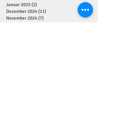
Januar 2025
(2)
2 Beiträge
Dezember 2024
(11)
11 Beiträge
November 2024
(7)
7 Beiträge
Oktober 2024
(1)
1 Beitrag
September 2024
(7)
7 Beiträge
August 2024
(1)
1 Beitrag
Juli 2024
(4)
4 Beiträge
Juni 2024
(2)
2 Beiträge
Mai 2024
(5)
5 Beiträge
April 2024
(2)
2 Beiträge
März 2024
(1)
1 Beitrag
Januar 2024
(3)
3 Beiträge
Dezember 2023
(6)
6 Beiträge
November 2023
(7)
7 Beiträge
September 2023
(1)
1 Beitrag
August 2023
(3)
3 Beiträge
Juli 2023
(3)
3 Beiträge
Juni 2023
(5)
5 Beiträge
Mai 2023
(9)
9 Beiträge
April 2023
(14)
14 Beiträge