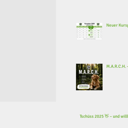
Neuer Kursp
M.A.R.C.H. -
Tschüss 2025 👋 – und wi