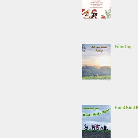
Feiertag
Hund Kind 