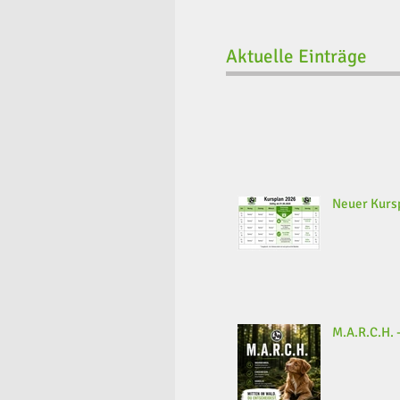
Aktuelle Einträge
Neuer Kursp
M.A.R.C.H. -