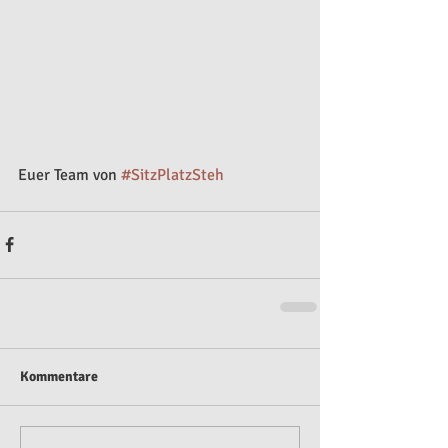
Euer Team von 
#SitzPlatzSteh
Kommentare