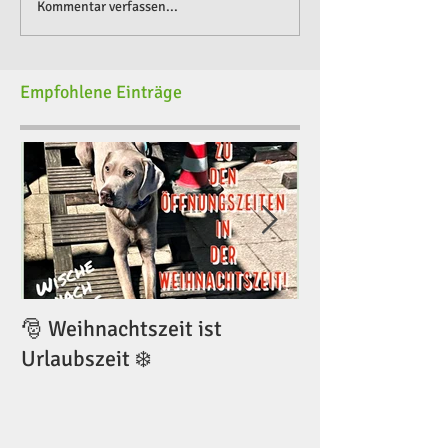
Kommentar verfassen...
Empfohlene Einträge
🎅 Weihnachtszeit ist
🎅 Weihnachtsze
Urlaubszeit ❄️
Urlaubszeit ❄️