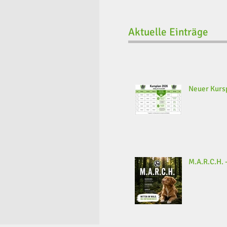
Aktuelle Einträge
Neuer Kursp
M.A.R.C.H. -