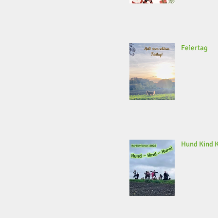
Feiertag
Hund Kind 