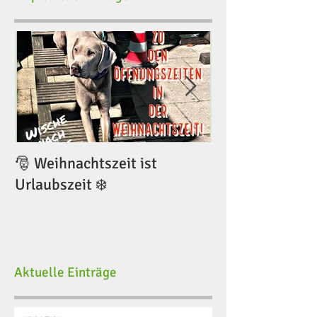
🎅 Weihnachtszeit ist
🎅 Weihnachtsze
Urlaubszeit ❄️
Urlaubszeit ❄️
Aktuelle Einträge