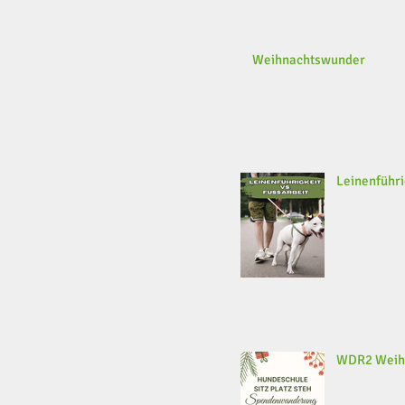
Weihnachtswunder
Leinenführi
WDR2 Weih