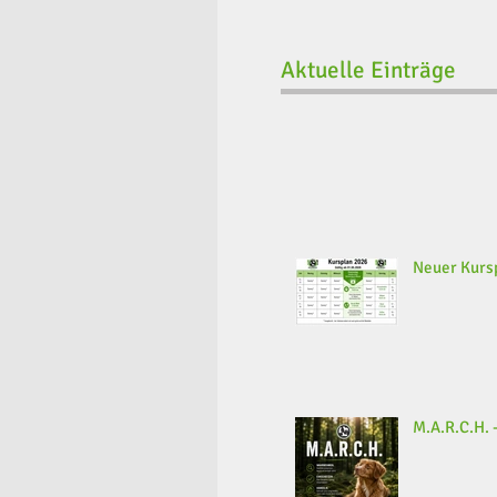
Aktuelle Einträge
Neuer Kursp
M.A.R.C.H. -