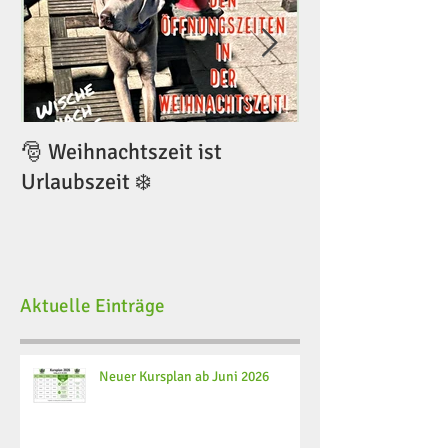
🎅 Weihnachtszeit ist
🎅 Weihnachtsze
Urlaubszeit ❄️
Urlaubszeit ❄️
Aktuelle Einträge
Neuer Kursplan ab Juni 2026