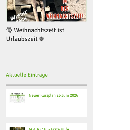
🎅 Weihnachtszeit ist
🎅 Weihnachtsze
Urlaubszeit ❄️
Urlaubszeit ❄️
Aktuelle Einträge
Neuer Kursplan ab Juni 2026
M.A.R.C.H. - Erste Hilfe