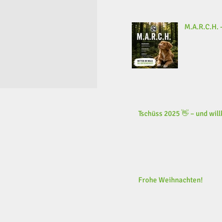
M.A.R.C.H. -
Tschüss 2025 👋 – und wi
Frohe Weihnachten!