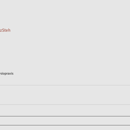
tzSteh
siopraxis