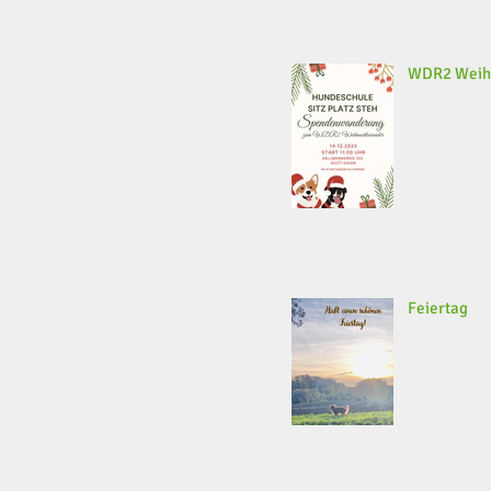
WDR2 Weih
Feiertag