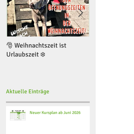
🎅 Weihnachtszeit ist
🎅 Weihnachtsze
Urlaubszeit ❄️
Urlaubszeit ❄️
Aktuelle Einträge
Neuer Kursplan ab Juni 2026