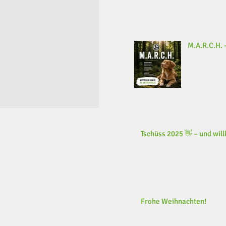
M.A.R.C.H. -
Tschüss 2025 👋 – und wi
Frohe Weihnachten!