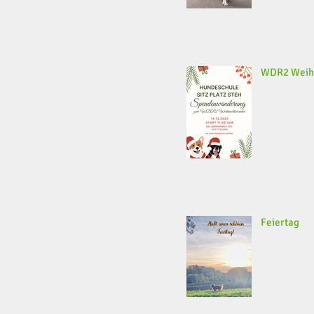
WDR2 Weih
Feiertag