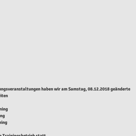
ungsveranstaltungen haben wir am Samstag, 08.12.2018 geänderte 
iten
ning
ing
ning
n Trainingsbetrieb statt