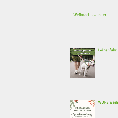
Weihnachtswunder
Leinenführi
WDR2 Weih