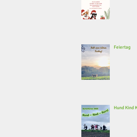
Feiertag
Hund Kind 