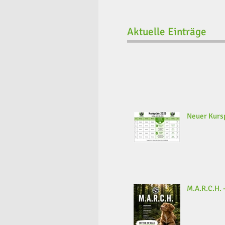
Aktuelle Einträge
Neuer Kursp
M.A.R.C.H. -