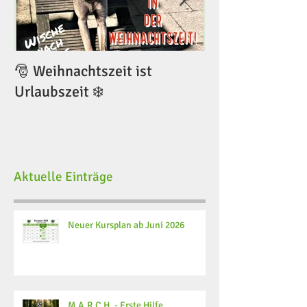
🎅 Weihnachtszeit ist
🎅 Weihnachtsze
Urlaubszeit ❄️
Urlaubszeit ❄️
Aktuelle Einträge
Neuer Kursplan ab Juni 2026
M.A.R.C.H. - Erste Hilfe