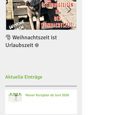
🎅 Weihnachtszeit ist
🎅 Weihnachtsze
Urlaubszeit ❄️
Urlaubszeit ❄️
Aktuelle Einträge
Neuer Kursplan ab Juni 2026