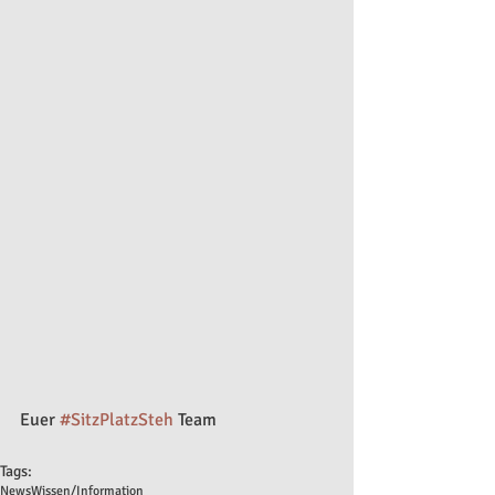
Euer 
#SitzPlatzSteh
 Team
Tags:
News
Wissen/Information