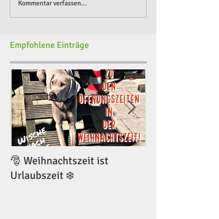
Kommentar verfassen...
Empfohlene Einträge
🎅 Weihnachtszeit ist
🎅 Weihnachtsze
Urlaubszeit ❄️
Urlaubszeit ❄️