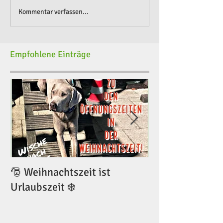
Kommentar verfassen...
Empfohlene Einträge
🎅 Weihnachtszeit ist
🎅 Weihnachtsze
Urlaubszeit ❄️
Urlaubszeit ❄️