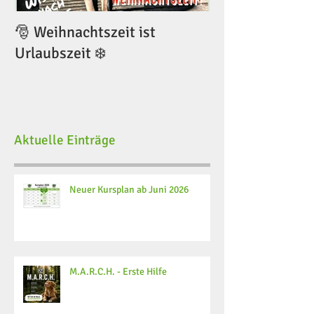
🎅 Weihnachtszeit ist
🎅 Weihnachtsze
Urlaubszeit ❄️
Urlaubszeit ❄️
Aktuelle Einträge
Neuer Kursplan ab Juni 2026
M.A.R.C.H. - Erste Hilfe